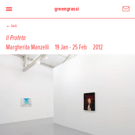
greengrassi
←
back
Il Profeta
Margherita Manzelli
19 Jan - 25 Feb
2012