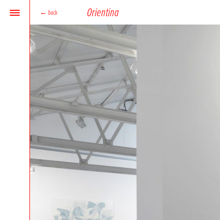
Orientina
←
back