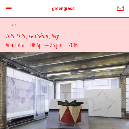
greengrassi
←
back
TI RE LI RE, Le Crédac, Ivry
Ana Jotta
08 Apr — 26 jun
2016